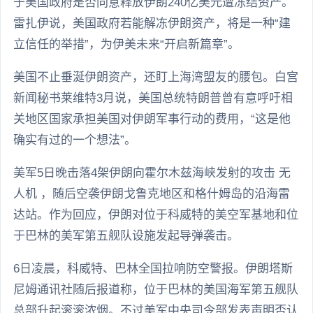
于美国政府是否同意释放伊朗240亿美元遭冻结资产。
雷扎伊说，美国政府若能解冻伊朗资产，将是一种“建
立信任的举措”，为伊美未来“开启新篇章”。
美国不止垂涎伊朗资产，还盯上海湾盟友的腰包。白宫
新闻秘书莱维特3月说，美国总统特朗普曾有意呼吁相
关地区国家承担美国对伊朗军事行动的费用，“这是他
确实有过的一个想法”。
美军5日晚击落4架伊朗向霍尔木兹海峡发射的攻击 无
人机 ，随后空袭伊朗戈鲁克地区和格什姆岛的沿海雷
达站。作为回应，伊朗对位于科威特的美空军基地和位
于巴林的美军第五舰队设施发起导弹袭击。
6日凌晨，科威特、巴林全国拉响防空警报。伊朗塔斯
尼姆通讯社随后报道称，位于巴林的美国海军第五舰队
总部升起滚滚浓烟。不过美军中央司令部发表声明否认