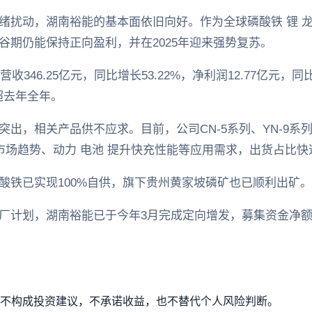
扰动，湖南裕能的基本面依旧向好。作为全球磷酸铁 锂 龙头，
谷期仍能保持正向盈利，并在2025年迎来强势复苏。
收346.25亿元，同比增长53.22%，净利润12.77亿元，同
超去年全年。
出，相关产品供不应求。目前，公司CN-5系列、YN-9系
市场趋势、动力 电池 提升快充性能等应用需求，出货占比快
酸铁已实现100%自供，旗下贵州黄家坡磷矿也已顺利出矿。
计划，湖南裕能已于今年3月完成定向增发，募集资金净额47
。
不构成投资建议，不承诺收益，也不替代个人风险判断。