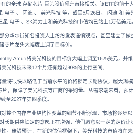
持有的全球 存储芯片 巨头股价飙升直接相关。该ETF的前
电子 、 闪迪 、 美光科技 等。截至5月26日， 闪迪 和 
前，三星 电子 、SK海力士和美光科技的市值均已站上1万亿美元
，部分华尔街知名投资人士纷纷发表谨慎观点，甚至建立了做
存储芯片龙头大幅度上调了目标价。
mothy Arcuri将美光科技的目标价大幅上调至1625美元
美光科技未来12个月还有超过80%的上行空间。
R容量将很快以略低于当前水平的价格锁定长期协议，超大规模
DDR5芯片，保障了美光科技等厂商的采购量。从需求端来看，预
持续至2027年第四季度。
I对整个内存产业结构性变革的细节不断浮现，市场将逐步以
商对长期供应锁定的意愿正在增强，他们愿意以一定的定价让
性。瑞银预计，在新的估值框架下，美光科技的市值将在未来1