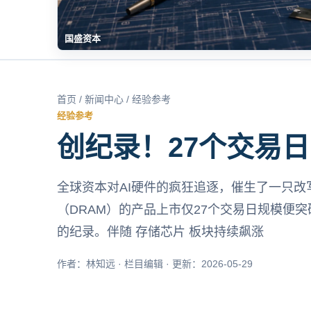
国盛资本
首页
/
新闻中心
/ 经验参考
经验参考
创纪录！27个交易日
全球资本对AI硬件的疯狂追逐，催生了一只改写历史的E
（DRAM）的产品上市仅27个交易日规模便突
的纪录。伴随 存储芯片 板块持续飙涨
作者：林知远 · 栏目编辑 · 更新：2026-05-29