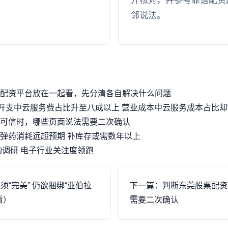
开核对，并参考靠谱配资
邻说法。
配资平台放在一起看，先分清各自解决什么问题
发开支中云服务费占比升至八成以上 营业成本中云服务成本占比却“
可信时，哪些页面说法需要二次确认
弹药消耗远超预期 补库存或需数年以上
构调研 电子行业关注度领跑
“完美” 仍欲捆绑“亚伯拉
下一篇：判断东莞股票配资
看）
需要二次确认