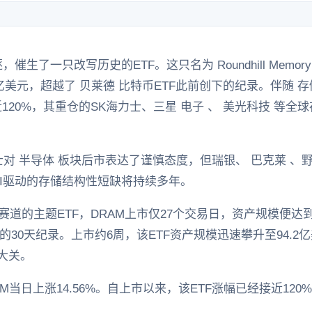
生了一只改写历史的ETF。这只名为 Roundhill Memory
亿美元，超越了 贝莱德 比特币ETF此前创下的纪录。伴随 
120%，其重仓的SK海力士、三星 电子 、 美光科技 等
对 半导体 板块后市表达了谨慎态度，但瑞银、 巴克莱 、
I驱动的存储结构性短缺将持续多年。
 赛道的主题ETF，DRAM上市仅27个交易日，资产规模便达
创下的30天纪录。上市约6周，该ETF资产规模迅速攀升至94.
元大关。
M当日上涨14.56%。自上市以来，该ETF涨幅已经接近120