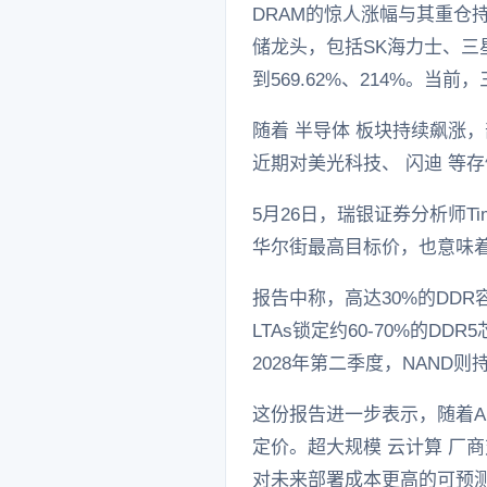
DRAM的惊人涨幅与其重仓
储龙头，包括SK海力士、三星 
到569.62%、214%。当
随着 半导体 板块持续飙涨
近期对美光科技、 闪迪 等
5月26日，瑞银证券分析师Ti
华尔街最高目标价，也意味着
报告中称，高达30%的DD
LTAs锁定约60-70%的
2028年第二季度，NAND则
这份报告进一步表示，随着A
定价。超大规模 云计算 厂
对未来部署成本更高的可预测